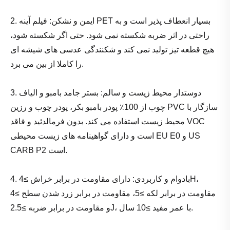
2. ایمن و نشکن: فیلم آینه PET بسیار انعطاف پذیر است و به
راحتی در اثر ضربه شکسته نمی شود. حتی اگر شکسته شود،
هیچ قطعه تیز تولید نمی کند و شکنندگی عدسی های شیشه ای
را کاملا از بین می برد.
3. دوستدار محیط زیست و سالم: بستر جامد بامبو و الیاف
چوب از 100٪ پودر بامبو بکر، پودر چوب و رزین PVC سازگار با
محیط زیست استفاده می کند. بدون فرمالدئید و فاقد VOC
است و دارای گواهینامه های زیست محیطی EU E0 و US
CARB P2 است.
4. بادوام و کاربردی: دارای مقاومت در برابر خراش ≥4H،
مقاومت در برابر لکه ≥5، مقاومت در برابر زرد شدن سطح ≥4
و مقاومت در برابر ضربه ≥2.5J، با عمر مفید ≥10 سال.