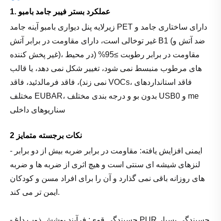
1. عملکرد بستر فیبر جامد بامبو
زیرلایه پنل دیواری بامبو آینه جامد PET دارای ساختاری جامد و
غیر توخالی است، دارای مقاومت در برابر آتش B1 (ضد آتش و
غیر پخش کننده)، مقاومت در برابر رطوبت ≥95% (در محیط
های مرطوب منبسط نمی شود، تغییر شکل نمی دهد، یا قالب
نمی زند)، فاقد فرمالدئید، فاقد VOCs، فاقد استانداردهای
مختلف EUBAR، بدون بو و درجه بندی مختلف USB0 و me
سناریوهای داخلی
2 نکات برجسته متمایز
- ایمنی افزایش یافته: مقاومت در برابر ضربه بیش از دو برابر
لنزهای شیشه ای سنتی است و هیچ اثری از ضربه ها و ضربه
های روزانه باقی نمی گذارد و آن را برای افراد مسن و کودکان
ایمن تر می کند.
- چسبندگی قوی: فرآیند پوشش ذوب داغ PUR چسبندگی بسیار