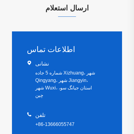
ارسال استعلام
اطلاعات تماس

نشانی
شماره 5 جاده Xizhuang، شهر
Qingyang، شهر Jiangyin،
شهر Wuxi، استان جیانگ سو،
چین

تلفن
+86-13666055747