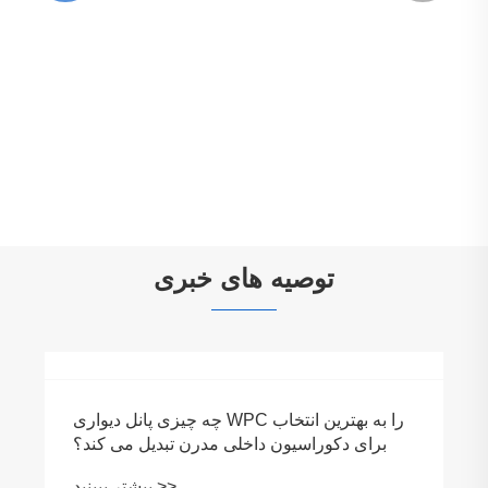
پانل دیواری فیبر بامبو جامد سنگ مرمر PET
بیشتر ببینید >>
توصیه های خبری