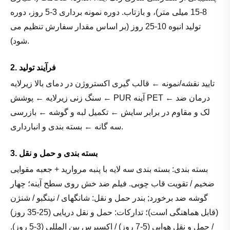
8-15 میلی متر)، و بازتاب. دوره نمونه برداری 3-5 روز، دوره
تولید انبوه 10-25 روز (بر اساس مقدار سفارش تنظیم می
شود).
2. فرآیند تولید
تایید نقشه/نمونه ← قالب گیری اکستروژن در دمای بالا زیرلایه
← سنگ زنی زیرلایه ← پوشش PUR آینه PET ← درمان ضد
لک و مقاوم در برابر سایش ← تکمیل لبه و گوشه ← بازرسی
سه گانه ← بسته بندی و انبارداری.
3. بسته بندی و حمل و نقل
بسته بندی: بسته بندی سه لایه با پنبه مروارید + جعبه مقوایی
ضخیم / تقویت قاب چوبی. فیلم ضد خش روی سطح آینه؛ چهار
گوشه ضد برخورد; بندر حمل و نقل: شانگهای / نینگبو / شنژن
(قابل هماهنگی است)؛ تدارکات: حمل و نقل دریایی (25-35 روز)
/ حمل و نقل هوایی (5-7 روز) / اکسپرس بین المللی (3-5 روز).