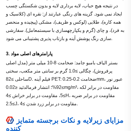
در نتیجه هیچ حباب، لایه برداری لایه و بدون شکستگی چسب
ایجاد نمی شود. گزینه های رنگی عبارتند از: نقره ای (کلاسیک و
همه کاره)، طلایی (لوکس و ظریف)، مشکی (پیچیده و منحصر
به فرد)، و چای (گرم و یکپارچهسازی با سیستمعامل). سفارشی
سازی رنگ پوشش آینه و بازتاب پذیری پشتیبانی می شود.
3. پارامترهای اصلی مواد
بستر الیاف بامبو جامد: ضخامت 8-10 میلی متر (مدل اصلی
پرفروش)، چگالی ≥1.0 گرم بر سانتی متر مکعب، سختی
ساحلی ≥82D. فیلم آینه PET: ضخامت 0.2-0.25mm، عبور نور
≥92%؛ انتشار فرمالدئید ≤0.02mg/m³، مقاومت در برابر لکه
≥5، مقاومت در برابر خراش ≥4H، مقاومت در برابر ضربه
≥2.5J، مقاومت در برابر زرد شدن ≥4.
مزایای زیرلایه و نکات برجسته متمایز
کننده