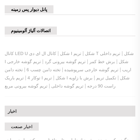
پانل دیوار پس زمینه
اتصالات آلیاژ آلومینیوم
|
|
|
تریم T شکل
تریم داخلی
کانال ال ای دی I شکل
کانال LED U شکل
|
|
|
I شکل
برش خط کمر
تریم گوشه بیرونی گرد
تریم گوشه خارجی
|
|
|
اریب
تریم گوشه خارجی سرپوشیده
تخته دامن چسب 6
تخته دامن
|
|
|
|
تریم I شکل
تکمیل تریم
برش با زاویه
تریم باریک I شکل
توکار 4
|
|
راست 90 درجه
تریم گوشه داخلی
تریم گوشه بیرونی مربع
اخبار
اخبار صنعت
چگونه یک برد ضد برخورد از دارایی ها محافظت می کند و ایمنی را در