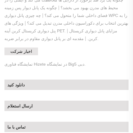
|
محیط های مدرن بهبود می بخشد؟
چگونه یک پانل دیوار پس زمینه
|
فضای داخلی شما را متحول می کند؟
چه چیزی پانل دیواری WPC را به
|
بهترین انتخاب برای دکوراسیون داخلی مدرن تبدیل می کند؟
ویژگی های
|
مزایای پانل دیواری کریستال
پنل دیواری کریستال کربن آینه PET.
|
مقدمه ای بر پانل دیواری مقاوم در برابر ضربه.
کربن.
اخبار شرکت
نمایشگاه فناوری Hizete در نمایشگاه Big5 دبی.
دانلود کنید
ارسال استعلام
تماس با ما